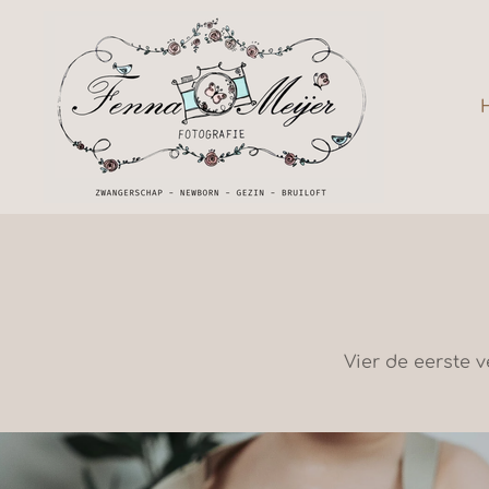
Ga
direct
naar
de
hoofdinhoud
Vier de eerste 