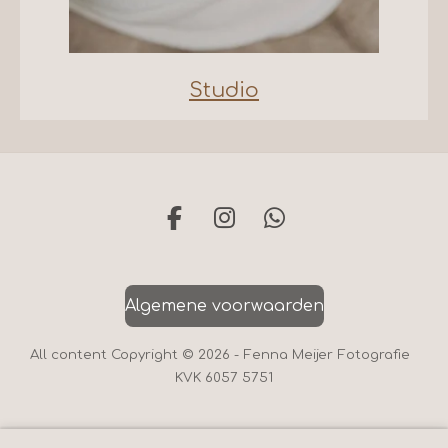
Studio
F
I
W
a
n
h
c
s
a
e
t
t
Algemene voorwaarden
b
a
s
o
g
A
All content Copyright © 2026 - Fenna Meijer Fotografie
o
r
p
KVK
6057 5751
k
a
p
m